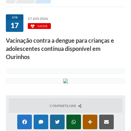
Prefeitura
Portal da Transparência
JUN
17 JUN 2026
17
Turismo
SAÚDE
Vagas de Emprego
Vacinação contra a dengue para crianças e
adolescentes continua disponível em
Secretarias
Ourinhos
Ouvidoria
COMPARTILHAR