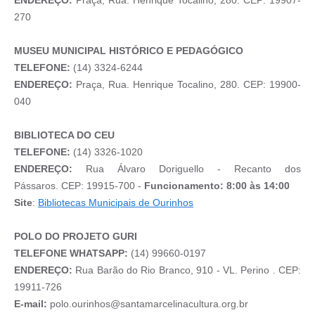
ENDEREÇO:
Praça, Rua. Henrique Tocalino, 280. CEP: 19907-
270
MUSEU MUNICIPAL HISTÓRICO E PEDAGÓGICO
TELEFONE:
(14) 3324-6244
ENDEREÇO:
Praça, Rua. Henrique Tocalino, 280. CEP: 19900-
040
BIBLIOTECA DO CEU
TELEFONE:
(14) 3326-1020
ENDEREÇO:
Rua Álvaro Doriguello - Recanto dos
Pássaros. CEP: 19915-700 -
Funcionamento: 8:00 às 14:00
Site
:
Bibliotecas Municipais de Ourinhos
POLO DO PROJETO GURI
TELEFONE WHATSAPP:
(14) 99660-0197
ENDEREÇO:
Rua Barão do Rio Branco, 910 - VL. Perino . CEP:
19911-726
E-mail:
polo.ourinhos@santamarcelinacultura.org.br