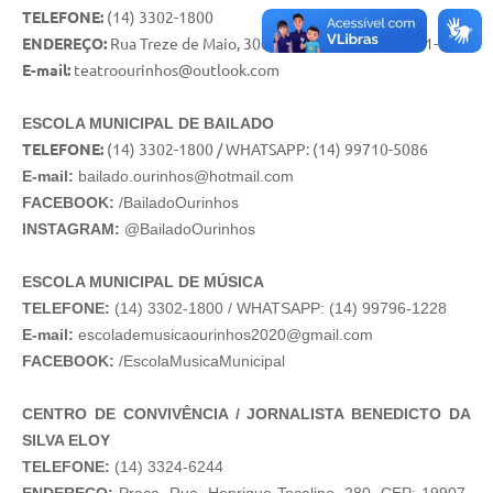
TELEFONE:
(14) 3302-1800
ENDEREÇO:
Rua Treze de Maio, 300 - Vl. Perino. CEP: 19911-726
E-mail:
teatroourinhos@outlook.com
ESCOLA MUNICIPAL DE BAILADO
TELEFONE:
(14) 3302-1800 / WHATSAPP: (14) 99710-5086
E-mail:
bailado.ourinhos@hotmail.com
FACEBOOK:
/BailadoOurinhos
INSTAGRAM:
@BailadoOurinhos
ESCOLA MUNICIPAL DE MÚSICA
TELEFONE:
(14) 3302-1800 / WHATSAPP: (14) 99796-1228
E-mail:
escolademusicaourinhos2020@gmail.com
FACEBOOK:
/EscolaMusicaMunicipal
CENTRO DE CONVIVÊNCIA / JORNALISTA BENEDICTO DA
SILVA ELOY
TELEFONE:
(14) 3324-6244