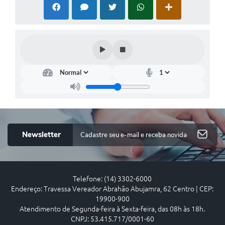
Newsletter
Telefone: (14) 3302-6000
Endereço: Travessa Vereador Abrahão Abujamra, 62 Centro | CEP:
19900-900
Atendimento de Segunda-feira à Sexta-feira, das 08h às 18h.
CNPJ: 53.415.717/0001-60