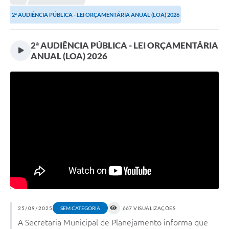
Prefeitura
2ª AUDIÊNCIA PÚBLICA - LEI ORÇAMENTÁRIA ANUAL (LOA) 2026
Portal da Transparência
2ª AUDIÊNCIA PÚBLICA - LEI ORÇAMENTÁRIA
Turismo
ANUAL (LOA) 2026
Vagas de Emprego
Secretarias
Ouvidoria
25/09/2025
SEM CATEGORIA
667 VISUALIZAÇÕES
A Secretaria Municipal de Planejamento informa que