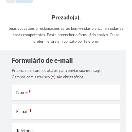
Prefeitura
Portal da Transparência
Prezado(a),
Turismo
Suas sugestões e reclamações serão bem-vindas e encaminhadas às
áreas competentes. Basta preencher o formulário abaixo. Ou se
Vagas de Emprego
preferir, entre em contato por telefone.
Secretarias
Formulário de e-mail
Ouvidoria
Preencha os campos abaixo para enviar sua mensagem.
Campos com asterisco (
) são obrigatórios.
Nome
E-mail
Telefone