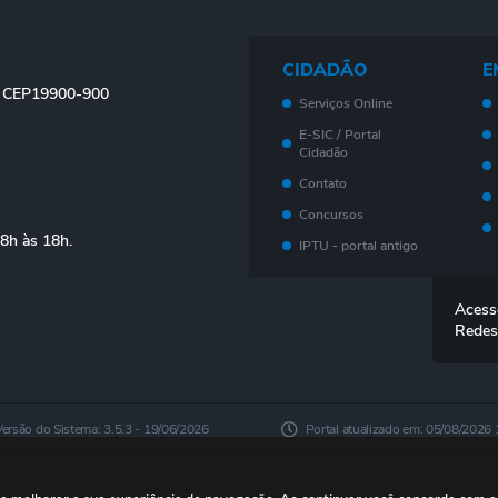
CIDADÃO
E
 - CEP19900-900
Serviços Online
E-SIC / Portal
Cidadão
Contato
Concursos
08h às 18h.
IPTU - portal antigo
Meu imóvel - Novo
Portal
Acess
Legislação
Redes
Telefones Úteis
Ouvidoria
Outros Serviços
Versão do Sistema:
3.5.3 - 19/06/2026
Portal atualizado em:
05/08/2026 