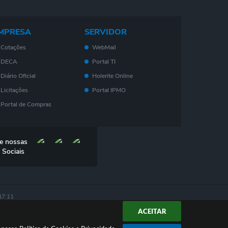
MPRESA
SERVIDOR
Cotações
WebMail
DECA
Portal TI
Diário Oficial
Holerite Online
Licitações
Portal IPMO
Portal de Compras
Serviços On-Line
Nota Fiscal
e nossas
Eletrônica - NF- e
 Sociais
IPTU
ISS
Consulta de Leis
17:11
DES-IF
ACEITAR
Lei Geral das
Pequenas Empresas