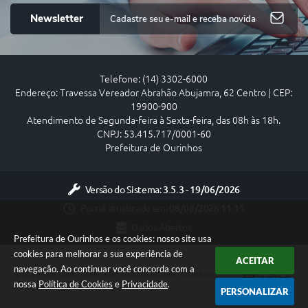
Newsletter
Telefone: (14) 3302-6000
Endereço: Travessa Vereador Abrahão Abujamra, 62 Centro | CEP:
19900-900
Atendimento de Segunda-feira à Sexta-feira, das 08h às 18h.
CNPJ: 53.415.717/0001-60
Prefeitura de Ourinhos
Versão do Sistema:
3.5.3 - 19/06/2026
Portal atualizado em:
08/08/2026 11:15
Dados Abertos
Prefeitura de Ourinhos e os cookies: nosso site usa
cookies para melhorar a sua experiência de
ACEITAR
navegação. Ao continuar você concorda com a
Copyright Instar - 2006-2026. Todos os direitos reservados -
nossa
Política de Cookies
e
Privacidade
.
Instar Tecnologia
PERSONALIZAR