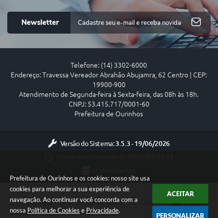
Newsletter
Telefone: (14) 3302-6000
Endereço: Travessa Vereador Abrahão Abujamra, 62 Centro | CEP:
19900-900
Atendimento de Segunda-feira à Sexta-feira, das 08h às 18h.
CNPJ: 53.415.717/0001-60
Prefeitura de Ourinhos
Versão do Sistema:
3.5.3 - 19/06/2026
Portal atualizado em:
07/08/2026 09:54
Dados Abertos
Prefeitura de Ourinhos e os cookies: nosso site usa
cookies para melhorar a sua experiência de
ACEITAR
navegação. Ao continuar você concorda com a
Copyright Instar - 2006-2026. Todos os direitos reservados -
nossa
Política de Cookies
e
Privacidade
.
Instar Tecnologia
PERSONALIZAR