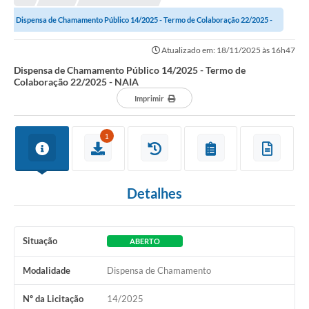
Prefeitura
Dispensa de Chamamento Público 14/2025 - Termo de Colaboração 22/2025 -
Portal da Transparência
NAIA
Atualizado em: 18/11/2025 às 16h47
Turismo
Dispensa de Chamamento Público 14/2025 - Termo de
Colaboração 22/2025 - NAIA
Vagas de Emprego
Imprimir
Secretarias
1
Ouvidoria
Detalhes
Situação
ABERTO
Modalidade
Dispensa de Chamamento
Nº da Licitação
14/2025