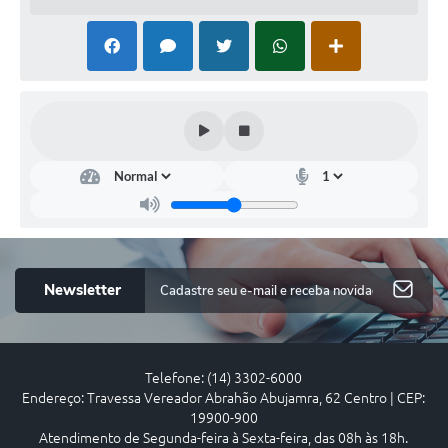
Just
iça e
Cid
ada
nia
--
Newsletter
Telefone: (14) 3302-6000
Endereço: Travessa Vereador Abrahão Abujamra, 62 Centro | CEP:
19900-900
Atendimento de Segunda-feira à Sexta-feira, das 08h às 18h.