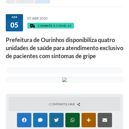
Prefeitura
Portal da Transparência
ABR
05 ABR 2020
05
Turismo
COMBATE À COVID-19
Vagas de Emprego
Prefeitura de Ourinhos disponibiliza quatro
unidades de saúde para atendimento exclusivo
Secretarias
de pacientes com sintomas de gripe
Ouvidoria
COMPARTILHAR