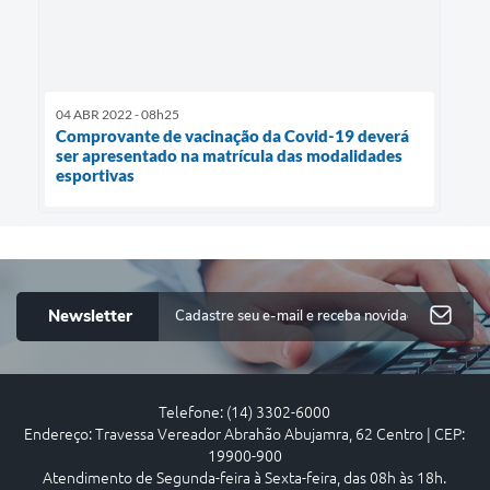
04 ABR 2022 - 08h25
Comprovante de vacinação da Covid-19 deverá
ser apresentado na matrícula das modalidades
esportivas
Newsletter
Telefone: (14) 3302-6000
Endereço: Travessa Vereador Abrahão Abujamra, 62 Centro | CEP:
19900-900
Atendimento de Segunda-feira à Sexta-feira, das 08h às 18h.