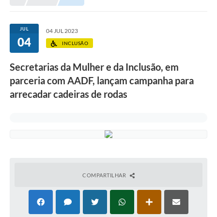
Prefeitura
Portal da Transparência
JUL
04 JUL 2023
04
Turismo
INCLUSÃO
Vagas de Emprego
Secretarias da Mulher e da Inclusão, em
parceria com AADF, lançam campanha para
Secretarias
arrecadar cadeiras de rodas
Ouvidoria
COMPARTILHAR