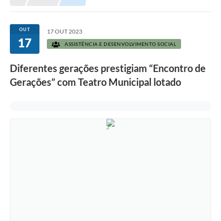
Prefeitura
Portal da Transparência
OUT
17 OUT 2023
17
Turismo
ASSISTÊNCIA E DESENVOLVIMENTO SOCIAL
Vagas de Emprego
Diferentes gerações prestigiam “Encontro de
Gerações” com Teatro Municipal lotado
Secretarias
Ouvidoria