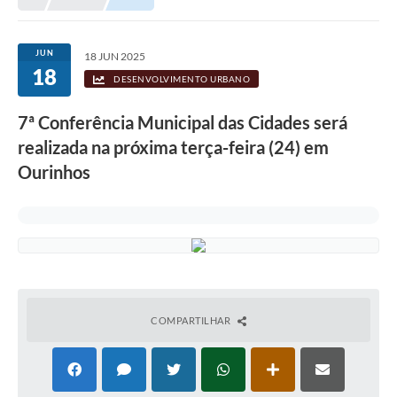
Prefeitura
Portal da Transparência
JUN
18 JUN 2025
18
Turismo
DESENVOLVIMENTO URBANO
Vagas de Emprego
7ª Conferência Municipal das Cidades será
realizada na próxima terça-feira (24) em
Secretarias
Ourinhos
Ouvidoria
COMPARTILHAR