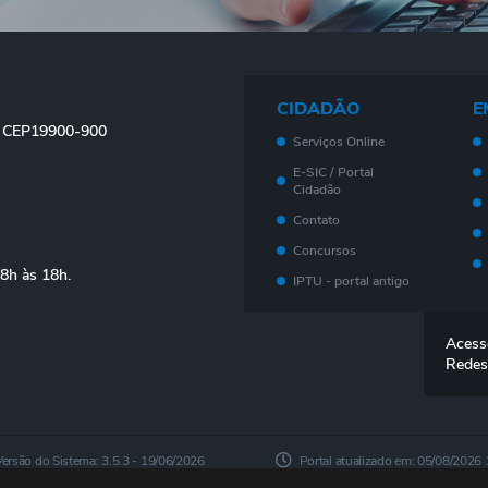
CIDADÃO
E
 - CEP19900-900
Serviços Online
E-SIC / Portal
Cidadão
Contato
Concursos
08h às 18h.
IPTU - portal antigo
Meu imóvel - Novo
Portal
Acess
Legislação
Redes
Telefones Úteis
Ouvidoria
Outros Serviços
Versão do Sistema:
3.5.3 - 19/06/2026
Portal atualizado em:
05/08/2026 