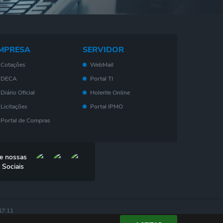
MPRESA
SERVIDOR
Cotações
WebMail
DECA
Portal TI
Diário Oficial
Holerite Online
Licitações
Portal IPMO
Portal de Compras
Serviços On-Line
Nota Fiscal
e nossas
Eletrônica - NF- e
 Sociais
IPTU
ISS
Consulta de Leis
17:11
DES-IF