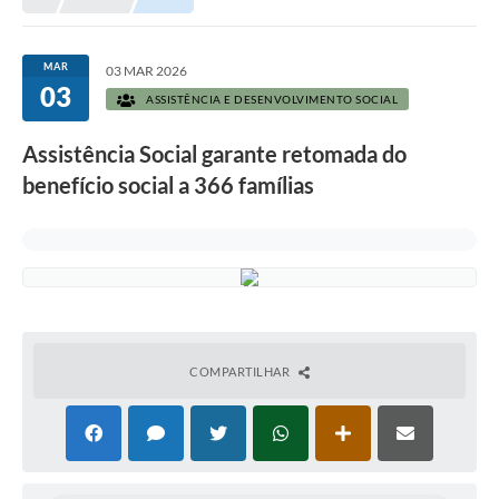
Prefeitura
Portal da Transparência
MAR
03 MAR 2026
03
Turismo
ASSISTÊNCIA E DESENVOLVIMENTO SOCIAL
Vagas de Emprego
Assistência Social garante retomada do
benefício social a 366 famílias
Secretarias
Ouvidoria
COMPARTILHAR