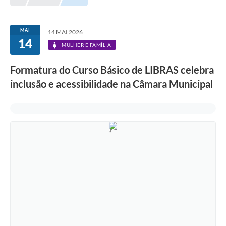
Prefeitura
Portal da Transparência
MAI
14 MAI 2026
14
Turismo
MULHER E FAMÍLIA
Vagas de Emprego
Formatura do Curso Básico de LIBRAS celebra
inclusão e acessibilidade na Câmara Municipal
Secretarias
Ouvidoria