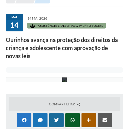
Prefeitura
Portal da Transparência
MAI
14 MAI 2026
14
F
Turismo
ASSISTÊNCIA E DESENVOLVIMENTO SOCIAL
o
t
Vagas de Emprego
Ourinhos avança na proteção dos direitos da
o
:
criança e adolescente com aprovação de
Secretarias
f
r
novas leis
e
Ouvidoria
e
p
i
k
COMPARTILHAR