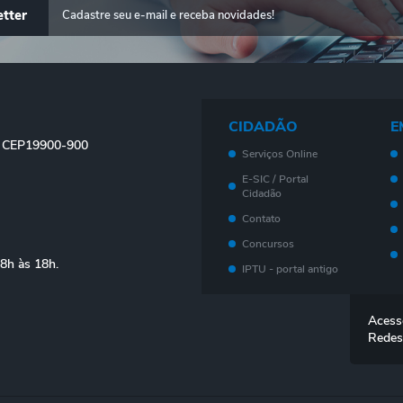
tter
CIDADÃO
E
 - CEP19900-900
Serviços Online
E-SIC / Portal
Cidadão
Contato
Concursos
08h às 18h.
IPTU - portal antigo
Meu imóvel - Novo
Portal
Acess
Legislação
Redes
Telefones Úteis
Ouvidoria