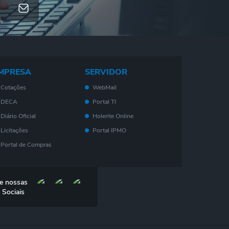
MPRESA
SERVIDOR
Cotações
WebMail
DECA
Portal TI
Diário Oficial
Holerite Online
Licitações
Portal IPMO
Portal de Compras
Serviços On-Line
Nota Fiscal
e nossas
Eletrônica - NF- e
 Sociais
IPTU
ISS
Consulta de Leis