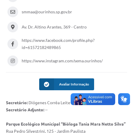
smmaa@ourinhos.sp.gov.br
Av. Dr. Altino Arantes, 369 - Centro
https://www.facebook.com/profile.php?
id=61572182489865
https://www.instagram.com/sema.ourinhos/
Avaliar Informação
Secretário:
Diógenes Corrêa Leite
Secretário Adjunto:
--
Parque Ecológico Municipal “Bióloga Tania Mara Netto Silva”
Rua Pedro Silvestrini, 125 - Jardim Paulista