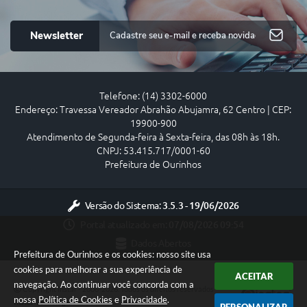
Newsletter
Telefone: (14) 3302-6000
Endereço: Travessa Vereador Abrahão Abujamra, 62 Centro | CEP:
19900-900
Atendimento de Segunda-feira à Sexta-feira, das 08h às 18h.
CNPJ: 53.415.717/0001-60
Prefeitura de Ourinhos
Versão do Sistema:
3.5.3 - 19/06/2026
Portal atualizado em:
07/08/2026 09:54
Dados Abertos
Prefeitura de Ourinhos e os cookies: nosso site usa
cookies para melhorar a sua experiência de
ACEITAR
navegação. Ao continuar você concorda com a
Copyright Instar - 2006-2026. Todos os direitos reservados -
nossa
Política de Cookies
e
Privacidade
.
Instar Tecnologia