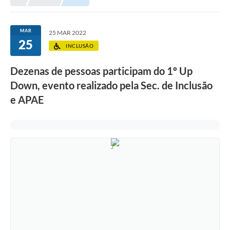
Prefeitura
Portal da Transparência
MAR
25 MAR 2022
25
Turismo
INCLUSÃO
Vagas de Emprego
Dezenas de pessoas participam do 1º Up
Down, evento realizado pela Sec. de Inclusão
Secretarias
e APAE
Ouvidoria