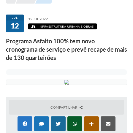
Prefeitura
Portal da Transparência
JUL
12 JUL 2022
12
Turismo
INFRAESTRUTURA URBANA E OBRAS
Vagas de Emprego
Programa Asfalto 100% tem novo
cronograma de serviço e prevê recape de mais
Secretarias
de 130 quarteirões
Ouvidoria
COMPARTILHAR