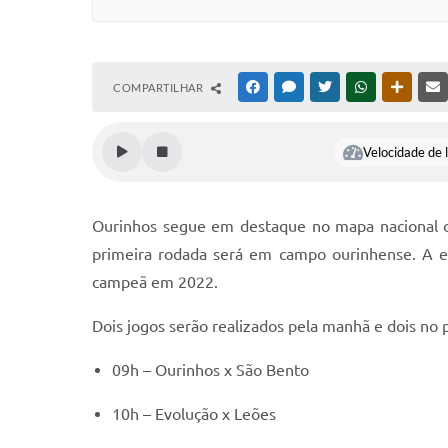
COMPARTILHAR
FACEBOOK
MESSENGER
TWITTER
WHATSAPP
OUTRAS
Velocidade de l
Ourinhos segue em destaque no mapa nacional do
primeira rodada será em campo ourinhense. A equ
campeã em 2022.
Dois jogos serão realizados pela manhã e dois no 
09h – Ourinhos x São Bento
10h – Evolução x Leões