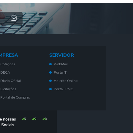
MPRESA
SERVIDOR
Cotações
WebMail
DECA
Portal TI
Diário Oficial
Holerite Online
Licitações
Portal IPMO
Portal de Compras
Serviços On-Line
Nota Fiscal
e nossas
Eletrônica - NF- e
 Sociais
IPTU