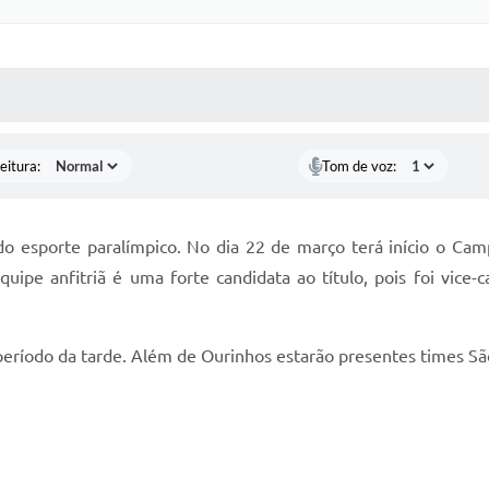
 MÍDIAS
RECEBA NOTÍCIAS
eitura:
Tom de voz:
 esporte paralímpico. No dia 22 de março terá início o Ca
ipe anfitriã é uma forte candidata ao título, pois foi vice
período da tarde. Além de Ourinhos estarão presentes times São