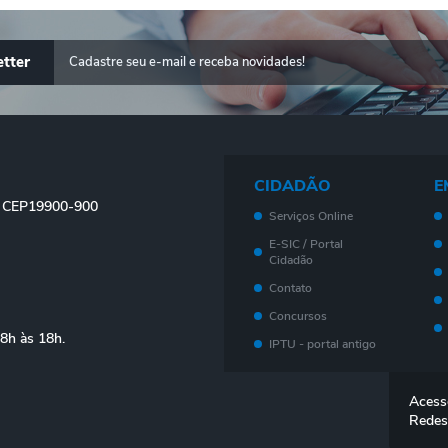
tter
CIDADÃO
E
 - CEP19900-900
Serviços Online
E-SIC / Portal
Cidadão
Contato
Concursos
08h às 18h.
IPTU - portal antigo
Meu imóvel - Novo
Portal
Acess
Legislação
Redes
Telefones Úteis