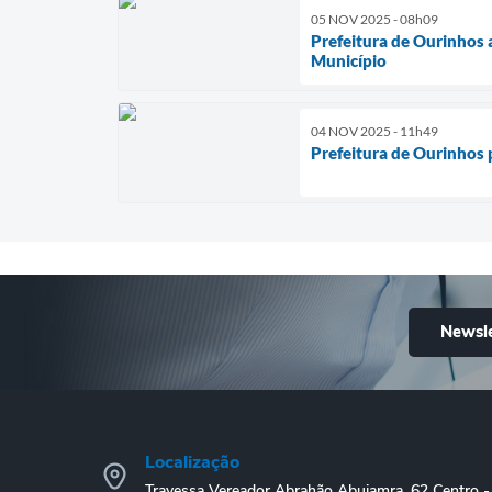
05 NOV 2025 - 08h09
Prefeitura de Ourinhos 
Município
04 NOV 2025 - 11h49
Prefeitura de Ourinhos
Newsle
Localização
Travessa Vereador Abrahão Abujamra, 62 Centro