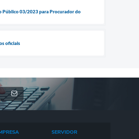
so Público 03/2023 para Procurador do
 oficiais
MPRESA
SERVIDOR