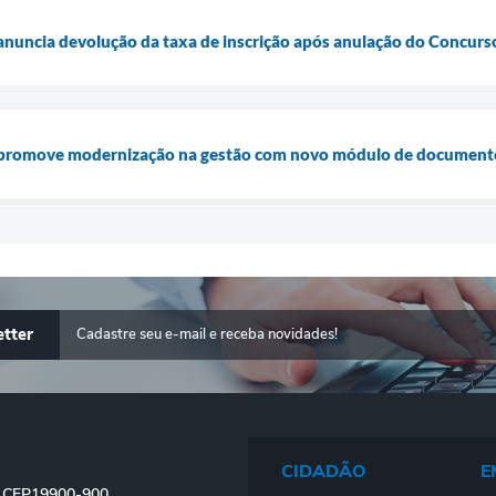
anuncia devolução da taxa de inscrição após anulação do Concur
 promove modernização na gestão com novo módulo de documentos
tter
CIDADÃO
E
 - CEP19900-900