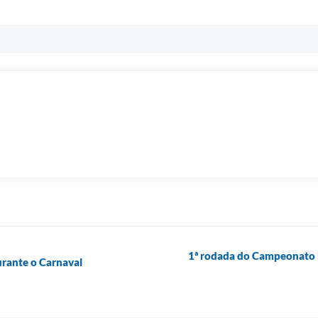
1ª rodada do Campeonato 
urante o Carnaval