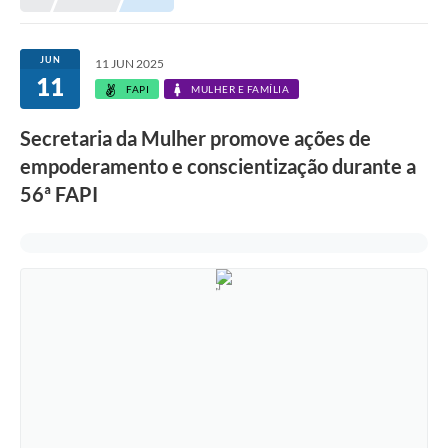
Prefeitura
Portal da Transparência
JUN
11 JUN 2025
11
Turismo
FAPI
MULHER E FAMÍLIA
Vagas de Emprego
Secretaria da Mulher promove ações de
empoderamento e conscientização durante a
Secretarias
56ª FAPI
Ouvidoria