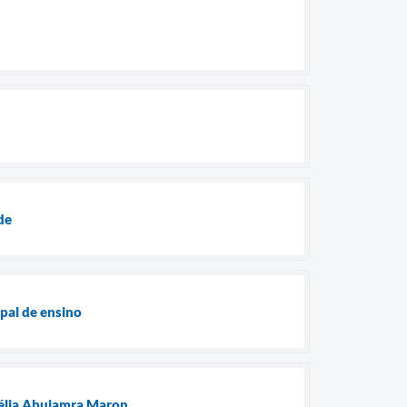
de
pal de ensino
mélia Abujamra Maron