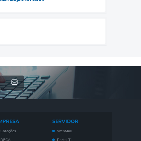
MPRESA
SERVIDOR
Cotações
WebMail
DECA
Portal TI