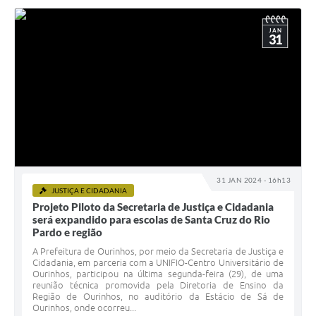
JAN
31
31 JAN 2024 - 16h13
JUSTIÇA E CIDADANIA
Projeto Piloto da Secretaria de Justiça e Cidadania
será expandido para escolas de Santa Cruz do Rio
Pardo e região
A Prefeitura de Ourinhos, por meio da Secretaria de Justiça e
Cidadania, em parceria com a UNIFIO-Centro Universitário de
Ourinhos, participou na última segunda-feira (29), de uma
reunião técnica promovida pela Diretoria de Ensino da
Região de Ourinhos, no auditório da Estácio de Sá de
Ourinhos, onde ocorreu...