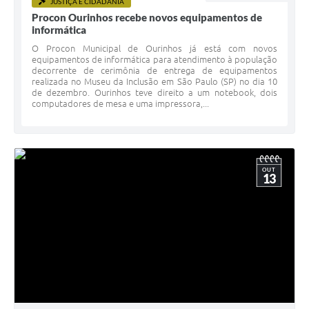
JUSTIÇA E CIDADANIA
Procon Ourinhos recebe novos equipamentos de
informática
O Procon Municipal de Ourinhos já está com novos
equipamentos de informática para atendimento à população
decorrente de cerimônia de entrega de equipamentos
realizada no Museu da Inclusão em São Paulo (SP) no dia 10
de dezembro. Ourinhos teve direito a um notebook, dois
computadores de mesa e uma impressora,...
OUT
13