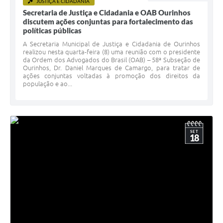
JUSTIÇA E CIDADANIA
Secretaria de Justiça e Cidadania e OAB Ourinhos
discutem ações conjuntas para fortalecimento das
políticas públicas
A Secretaria Municipal de Justiça e Cidadania de Ourinhos
realizou nesta quarta-feira (8) uma reunião com o presidente
da Ordem dos Advogados do Brasil (OAB) – 58ª Subseção de
Ourinhos, Dr. Daniel Marques de Camargo, para tratar de
ações conjuntas voltadas à promoção dos direitos da
população e ao...
SET
18