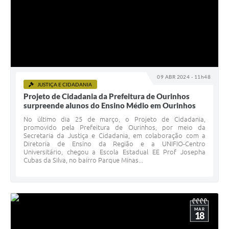
09 ABR 2024 - 11h48
JUSTIÇA E CIDADANIA
Projeto de Cidadania da Prefeitura de Ourinhos
surpreende alunos do Ensino Médio em Ourinhos
No último dia 25 de março, o Projeto de Cidadania,
promovido pela Prefeitura de Ourinhos, por meio da
Secretaria da Justiça e Cidadania, em colaboração com a
Diretoria de Ensino da Região e a UNIFIO-Centro
Universitário, chegou a Escola Estadual EE Prof Josepha
Cubas da Silva, no bairro Parque Minas...
MAR
18