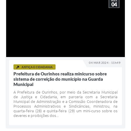
MAR
04
04 MAR 2024 - 11h49
JUSTIÇA E CIDADANIA
Prefeitura de Ourinhos realiza minicurso sobre
sistema de correição do município na Guarda
Municipal
A Prefeitura de Ourinhos, por meio da Secretaria Municipal
de Justiça e Cidadania, em parceria com a Secretaria
Municipal de Administração e a Comissão Coordenadora de
Processos Administrativos e Sindicâncias, ministrou, na
quarta-feira (28) e quinta-feira (29) um mini-curso sobre os
deveres e proibições dos...