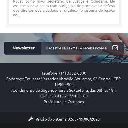
Pocay como novo secretário de Justiça e Cidadania. Ele
assume a nova pasta com o objetivo de promover a defesa
dos direitos dos cidadãos e fortalecer o sistema de justiça
no...
Newsletter
Telefone: (14) 3302-6000
Endereço: Travessa Vereador Abrahão Abujamra, 62 Centro | CEP:
19900-900
Atendimento de Segunda-feira à Sexta-feira, das 08h às 18h.
CNPJ: 53.415.717/0001-60
Prefeitura de Ourinhos
Versão do Sistema:
3.5.3 - 19/06/2026
Portal atualizado em:
08/08/2026 11:15