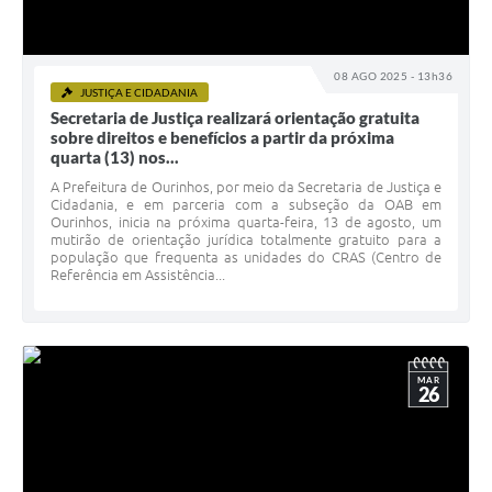
08 AGO 2025 - 13h36
JUSTIÇA E CIDADANIA
Secretaria de Justiça realizará orientação gratuita
sobre direitos e benefícios a partir da próxima
quarta (13) nos...
A Prefeitura de Ourinhos, por meio da Secretaria de Justiça e
Cidadania, e em parceria com a subseção da OAB em
Ourinhos, inicia na próxima quarta-feira, 13 de agosto, um
mutirão de orientação jurídica totalmente gratuito para a
população que frequenta as unidades do CRAS (Centro de
Referência em Assistência...
MAR
26