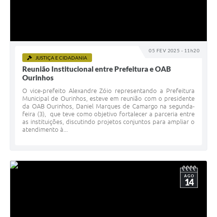
05 FEV 2025 - 11h20
JUSTIÇA E CIDADANIA
Reunião Institucional entre Prefeitura e OAB
Ourinhos
O vice-prefeito Alexandre Zóio representando a Prefeitura
Municipal de Ourinhos, esteve em reunião com o presidente
da OAB Ourinhos, Daniel Marques de Camargo na segunda-
feira (3), que teve como objetivo fortalecer a parceria entre
as instituições, discutindo projetos conjuntos para ampliar o
atendimento à...
AGO
14