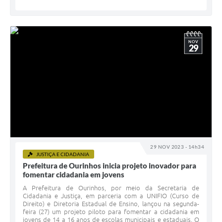
NOV
29
29 NOV 2023 - 14h34
JUSTIÇA E CIDADANIA
Prefeitura de Ourinhos inicia projeto inovador para
fomentar cidadania em jovens
A Prefeitura de Ourinhos, por meio da Secretaria de
Cidadania e Justiça, em parceria com a UNIFIO (Curso de
Direito) e Diretoria Estadual de Ensino, lançou na segunda-
feira (27) um projeto piloto para fomentar a cidadania em
jovens de 14 a 16 anos de escolas municipais e estaduais. O