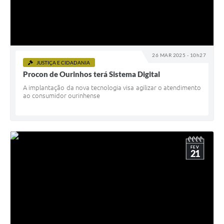
26 MAR 2025 - 10h27
JUSTIÇA E CIDADANIA
Procon de Ourinhos terá Sistema Digital
A implantação da nova tecnologia visa agilizar o atendimento
ao consumidor ourinhense
FEV
21