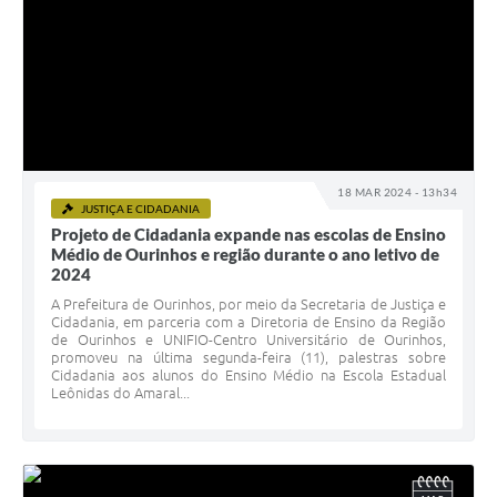
18 MAR 2024 - 13h34
JUSTIÇA E CIDADANIA
Projeto de Cidadania expande nas escolas de Ensino
Médio de Ourinhos e região durante o ano letivo de
2024
A Prefeitura de Ourinhos, por meio da Secretaria de Justiça e
Cidadania, em parceria com a Diretoria de Ensino da Região
de Ourinhos e UNIFIO-Centro Universitário de Ourinhos,
promoveu na última segunda-feira (11), palestras sobre
Cidadania aos alunos do Ensino Médio na Escola Estadual
Leônidas do Amaral...