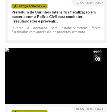
13 OUT 2025 - 10h07
JUSTIÇA E CIDADANIA
Prefeitura de Ourinhos intensifica fiscalização em
parceria com a Polícia Civil para combater
irregularidades e prevenir...
Durante a operação sete estabelecimentos foram
fiscalizados com apreensão de produtos sem nota
OUT
08
08 OUT 2025 - 16h34