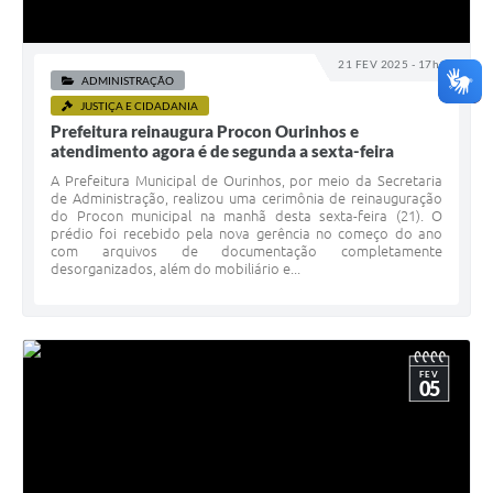
21 FEV 2025 - 17h18
ADMINISTRAÇÃO
JUSTIÇA E CIDADANIA
Prefeitura reinaugura Procon Ourinhos e
atendimento agora é de segunda a sexta-feira
A Prefeitura Municipal de Ourinhos, por meio da Secretaria
de Administração, realizou uma cerimônia de reinauguração
do Procon municipal na manhã desta sexta-feira (21). O
prédio foi recebido pela nova gerência no começo do ano
com arquivos de documentação completamente
desorganizados, além do mobiliário e...
FEV
05