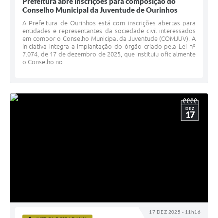
Prefeitura abre inscrições para composição do
Conselho Municipal da Juventude de Ourinhos
A Prefeitura de Ourinhos está com inscrições abertas para
entidades e representantes da sociedade civil interessados
em compor o Conselho Municipal da Juventude (COMJUV). A
iniciativa integra a implantação do órgão criado pela Lei nº
7.074, de 17 de dezembro de 2025, que instituiu oficialmente
o Conselho no...
DEZ
17
17 DEZ 2025 - 11h16