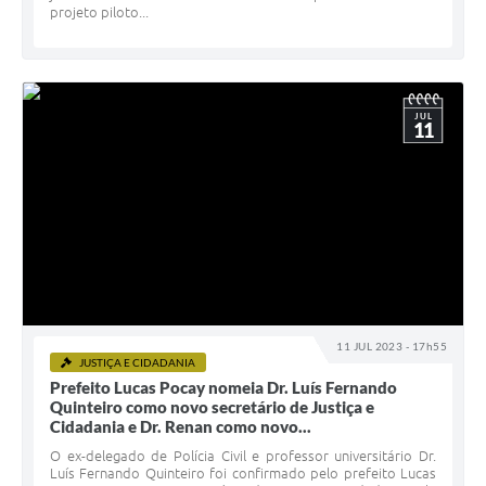
projeto piloto...
JUL
11
11 JUL 2023 - 17h55
JUSTIÇA E CIDADANIA
Prefeito Lucas Pocay nomeia Dr. Luís Fernando
Quinteiro como novo secretário de Justiça e
Cidadania e Dr. Renan como novo...
‌O ex-delegado de Polícia Civil e professor universitário Dr.
Luís Fernando Quinteiro foi confirmado pelo prefeito Lucas