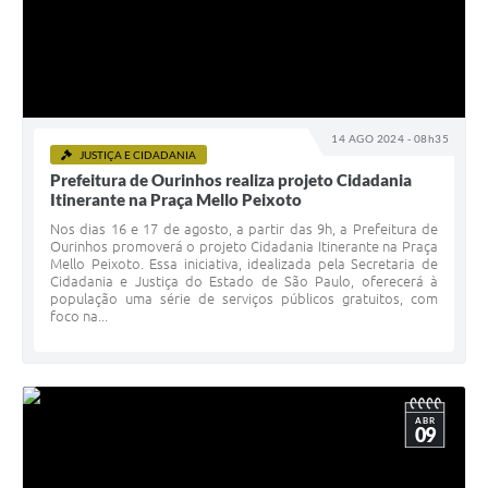
14 AGO 2024 - 08h35
JUSTIÇA E CIDADANIA
Prefeitura de Ourinhos realiza projeto Cidadania
Itinerante na Praça Mello Peixoto
Nos dias 16 e 17 de agosto, a partir das 9h, a Prefeitura de
Ourinhos promoverá o projeto Cidadania Itinerante na Praça
Mello Peixoto. Essa iniciativa, idealizada pela Secretaria de
Cidadania e Justiça do Estado de São Paulo, oferecerá à
população uma série de serviços públicos gratuitos, com
foco na...
ABR
09