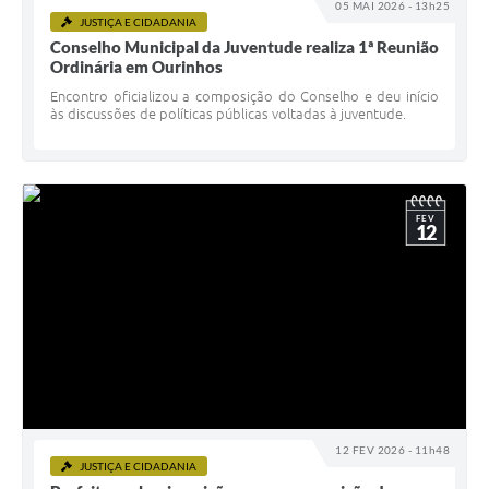
05 MAI 2026 - 13h25
JUSTIÇA E CIDADANIA
Conselho Municipal da Juventude realiza 1ª Reunião
Ordinária em Ourinhos
Encontro oficializou a composição do Conselho e deu início
às discussões de políticas públicas voltadas à juventude.
FEV
12
12 FEV 2026 - 11h48
JUSTIÇA E CIDADANIA