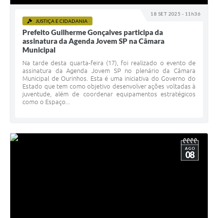
18 SET 2025 - 11h36
JUSTIÇA E CIDADANIA
Prefeito Guilherme Gonçalves participa da
assinatura da Agenda Jovem SP na Câmara
Municipal
Na tarde desta quarta-feira (17), foi realizado o evento de
assinatura da Agenda Jovem SP no plenário da Câmara
Municipal de Ourinhos. Esta é uma iniciativa do Governo do
Estado que tem como objetivo desenvolver ações voltadas à
juventude, além de coordenar equipamentos estratégicos
como o Espaço...
AGO
08