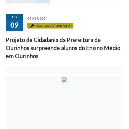
Prefeitura
Portal da Transparência
ABR
09 ABR 2024
09
Turismo
JUSTIÇA E CIDADANIA
Vagas de Emprego
Projeto de Cidadania da Prefeitura de
Ourinhos surpreende alunos do Ensino Médio
Secretarias
em Ourinhos
Ouvidoria