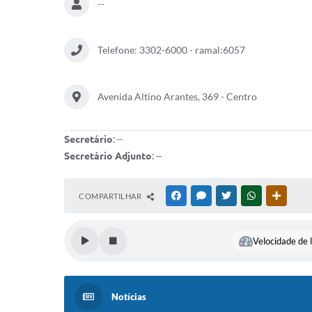
--
Telefone: 3302-6000 - ramal:6057
Avenida Altino Arantes, 369 - Centro
Secretário
: --
Secretário Adjunto
: --
COMPARTILHAR
FACEBOOK
MESSENGER
TWITTER
WHATSAPP
OUTRAS
Velocidade de l
Notícias