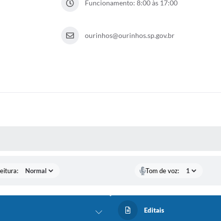
Funcionamento: 8:00 às 17:00
ourinhos@ourinhos.sp.gov.br
 MÍDIAS
eitura:
Tom de voz:
Editais