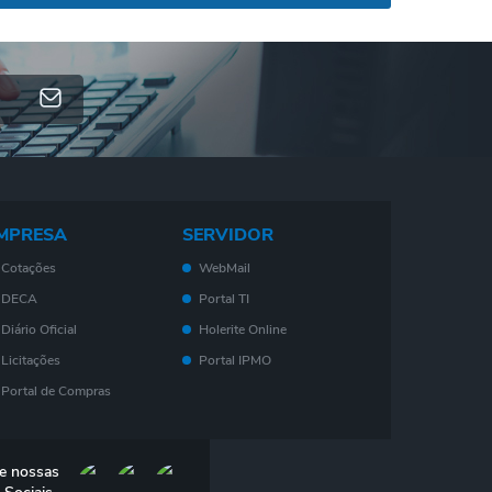
MPRESA
SERVIDOR
Cotações
WebMail
DECA
Portal TI
Diário Oficial
Holerite Online
Licitações
Portal IPMO
Portal de Compras
Serviços On-Line
Nota Fiscal
e nossas
Eletrônica - NF- e