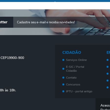
tter
CIDADÃO
E
 - CEP19900-900
Serviços Online
E-SIC / Portal
Cidadão
Contato
Concursos
08h às 18h.
IPTU - portal antigo
Meu imóvel - Novo
Portal
Acess
Legislação