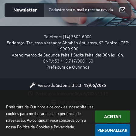
Newsletter
Telefone: (14) 3302-6000
Endereço: Travessa Vereador Abrahão Abujamra, 62 Centro | CEP:
19900-900
Atendimento de Segunda-feira à Sexta-feira, das 08h às 18h.
CNPJ: 53.415.717/0001-60
Prefeitura de Ourinhos
Versão do Sistema:
3.5.3 - 19/06/2026
Portal atualizado em:
08/08/2026 11:15
Dados Abertos
Prefeitura de Ourinhos e os cookies: nosso site usa
cookies para melhorar a sua experiência de
ACEITAR
navegação. Ao continuar você concorda com a
Copyright Instar - 2006-2026. Todos os direitos reservados -
nossa
Política de Cookies
e
Privacidade
.
Instar Tecnologia
PERSONALIZAR