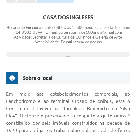
Prefeitura
Portal da Transparência
CASA DOS INGLESES
Turismo
Horário de Funcionamento: 08h00 às 18h00 Segunda a sexta Telefone:
(14)3302-3344 | E-mail: culturaourinhos100anos@gmail.com
Atividade: Secretaria de Cultura de Ourinhos e Galeria de Arte
Vagas de Emprego
Acessibilidade: Possui rampa de acesso
Secretarias
Ouvidoria
Sobre o local
Em meio aos estabelecimentos comerciais, ao
Lanchódromo e ao terminal urbano de ônibus, está o
Centro de Convivência “Jornalista Benedicto da Silva
Eloy”. Histórico e preservado, o conjunto arquitetônico é
constituído por seis imóveis construídos na década de
1920 para abrigar os trabalhadores da estrada de ferro.