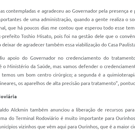
lias contempladas e agradeceu ao Governador pela presença e
rtantes de uma administração, quando a gente realiza o son
al, que há poucos dias me contou que esperou todo esse tempo
x-prefeito Toshio Misato, pois foi na gestão dele que o convê
eixar de agradecer também essa viabilização do Casa Paulista
diu apoio do Governador no credenciamento do tratamento
 é o Ministério da Saúde, mas vamos defender o credenciamen
sa temos um bom centro cirúrgico; a segunda é a quimioterapi
 lineares, os aparelhos de alta precisão para tratamento”, pontu
oviária
aldo Alckmin também anunciou a liberação de recursos para
rma do Terminal Rodoviário é muito importante para Ourinhos
nicípios vizinhos que vêm aqui para Ourinhos, que é a maior c