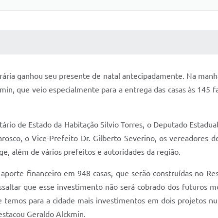
 MÍDIAS
RECEBA NOTÍCIAS
rária ganhou seu presente de natal antecipadamente. Na manhã d
in, que veio especialmente para a entrega das casas às 145 fa
rio de Estado da Habitação Silvio Torres, o Deputado Estadua
rosco, o Vice-Prefeito Dr. Gilberto Severino, os vereadores d
e, além de vários prefeitos e autoridades da região.
porte financeiro em 948 casas, que serão construídas no Resi
essaltar que esse investimento não será cobrado dos futuros 
temos para a cidade mais investimentos em dois projetos nu
estacou Geraldo Alckmin.