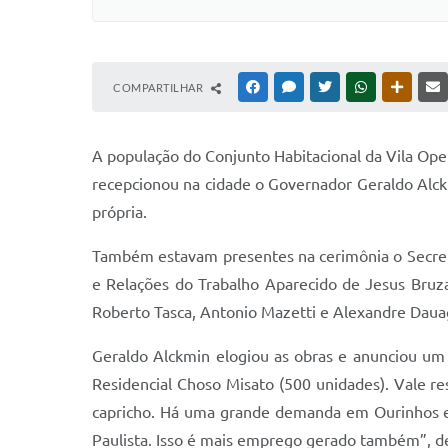
COMPARTILHAR
FACEBOOK
MESSENGER
TWITTER
WHATSAPP
OUTRAS
A população do Conjunto Habitacional da Vila Ope
recepcionou na cidade o Governador Geraldo Alckm
própria.
Também estavam presentes na cerimônia o Secretá
e Relações do Trabalho Aparecido de Jesus Bruza
Roberto Tasca, Antonio Mazetti e Alexandre Dauag
Geraldo Alckmin elogiou as obras e anunciou um a
Residencial Choso Misato (500 unidades). Vale r
capricho. Há uma grande demanda em Ourinhos e 
Paulista. Isso é mais emprego gerado também”, d