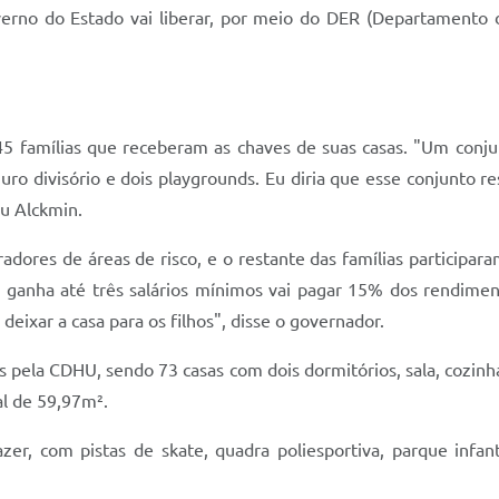
verno do Estado vai liberar, por meio do DER (Departamento 
 famílias que receberam as chaves de suas casas. "Um conjunto
muro divisório e dois playgrounds. Eu diria que esse conjunto 
ou Alckmin.
dores de áreas de risco, e o restante das famílias participar
m ganha até três salários mínimos vai pagar 15% dos rendimen
eixar a casa para os filhos", disse o governador.
pela CDHU, sendo 73 casas com dois dormitórios, sala, cozinha
al de 59,97m².
zer, com pistas de skate, quadra poliesportiva, parque infanti