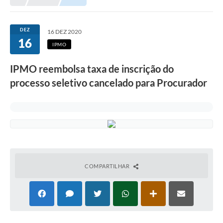
Prefeitura
Portal da Transparência
DEZ
16 DEZ 2020
16
Turismo
IPMO
Vagas de Emprego
IPMO reembolsa taxa de inscrição do
processo seletivo cancelado para Procurador
Secretarias
Ouvidoria
COMPARTILHAR