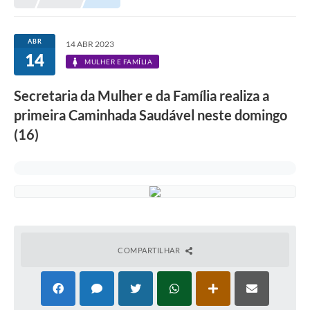
Prefeitura
Portal da Transparência
ABR
14 ABR 2023
14
Turismo
MULHER E FAMÍLIA
Vagas de Emprego
Secretaria da Mulher e da Família realiza a
primeira Caminhada Saudável neste domingo
Secretarias
(16)
Ouvidoria
COMPARTILHAR