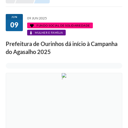
Prefeitura
Portal da Transparência
JUN
09 JUN 2025
09
Turismo
FUNDO SOCIAL DE SOLIDARIEDADE
MULHER E FAMÍLIA
Vagas de Emprego
Prefeitura de Ourinhos dá início à Campanha
Secretarias
do Agasalho 2025
Ouvidoria