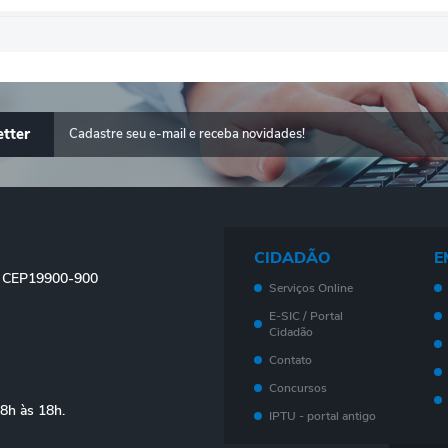
tter
CIDADÃO
E
 - CEP19900-900
Serviços Online
E-SIC / Portal
Cidadão
Contato
Concursos
08h às 18h.
IPTU - portal antigo
Meu imóvel - Novo