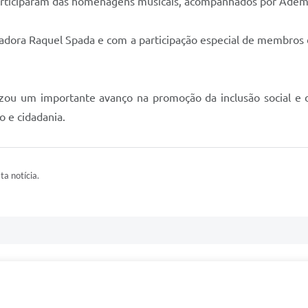
 participaram das homenagens musicais, acompanhados por Ademi
dora Raquel Spada e com a participação especial de membros d
zou um importante avanço na promoção da inclusão social e d
 e cidadania.
ta notícia.