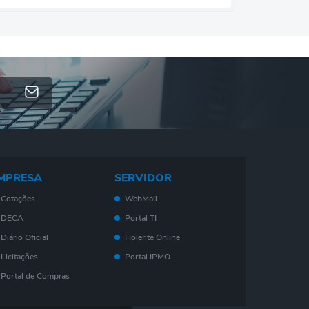
MPRESA
SERVIDOR
Cotações
WebMail
DECA
Portal TI
Diário Oficial
Holerite Online
Licitações
Portal IPMO
Portal de Compras
Serviços On-Line