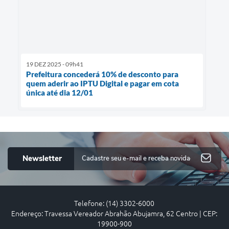
19 DEZ 2025 - 09h41
Prefeitura concederá 10% de desconto para
quem aderir ao IPTU Digital e pagar em cota
única até dia 12/01
Newsletter
Telefone: (14) 3302-6000
Endereço: Travessa Vereador Abrahão Abujamra, 62 Centro | CEP:
19900-900