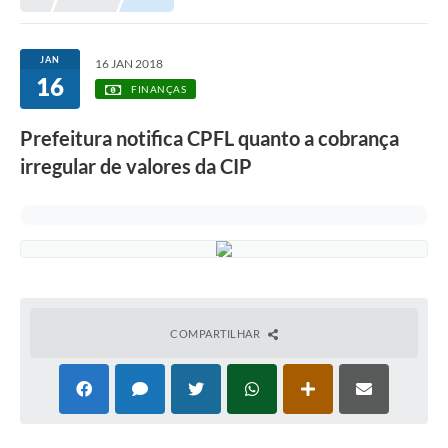
Prefeitura
Portal da Transparência
JAN
16 JAN 2018
16
Turismo
FINANÇAS
Vagas de Emprego
Prefeitura notifica CPFL quanto a cobrança
irregular de valores da CIP
Secretarias
Ouvidoria
COMPARTILHAR