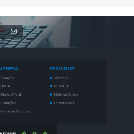
MPRESA
SERVIDOR
Cotações
WebMail
DECA
Portal TI
Diário Oficial
Holerite Online
Licitações
Portal IPMO
Portal de Compras
Serviços On-Line
Nota Fiscal
e nossas
Eletrônica - NF- e