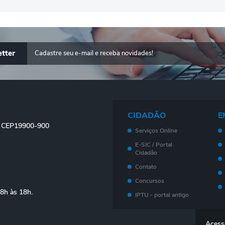
tter
CIDADÃO
E
 - CEP19900-900
Serviços Online
E-SIC / Portal
Cidadão
Contato
Concursos
08h às 18h.
IPTU - portal antigo
Meu imóvel - Novo
Portal
Acess