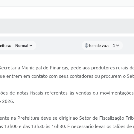
 MÍDIAS
RECEBA NOTÍCIAS
eitura:
Tom de voz:
Secretaria Municipal de Finanças, pede aos produtores rurais d
que entrem em contato com seus contadores ou procurem o Setor
talões de notas fiscais referentes às vendas ou movimentaçõe
e 2026.
e na Prefeitura deve se dirigir ao Setor de Fiscalização Trib
 13h00 e das 13h30 às 16h30. É necessário levar os talões de 